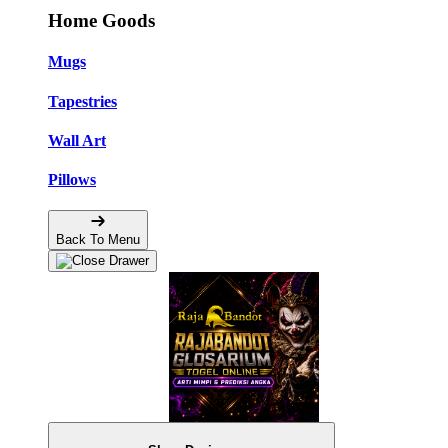
Home Goods
Mugs
Tapestries
Wall Art
Pillows
Back To Menu