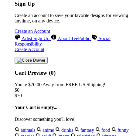
Sign Up
Create an account to save your favorite designs for viewing
anytime, on any device.
Create an Account
Artist Sign Up
About TeePublic
Social
Responsibility
Create Account
Cart Preview (0)
You're
$70.00
Away from
FREE US Shipping!
$0
$70
Your Cart is empty...
Discover something you'll love!
animals
anime
drinks
fantasy
food
funny