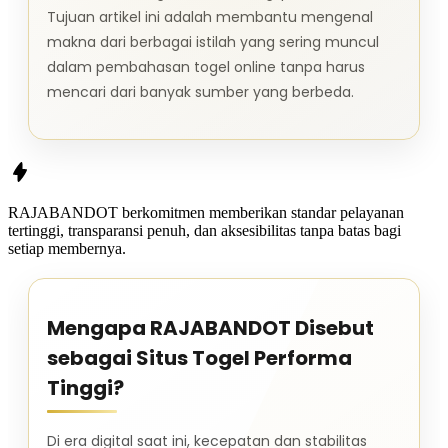
Tujuan artikel ini adalah membantu mengenal
makna dari berbagai istilah yang sering muncul
dalam pembahasan togel online tanpa harus
mencari dari banyak sumber yang berbeda.
RAJABANDOT
berkomitmen memberikan standar pelayanan
tertinggi, transparansi penuh, dan aksesibilitas tanpa batas bagi
setiap membernya.
Mengapa RAJABANDOT Disebut
sebagai Situs Togel Performa
Tinggi?
Di era digital saat ini, kecepatan dan stabilitas