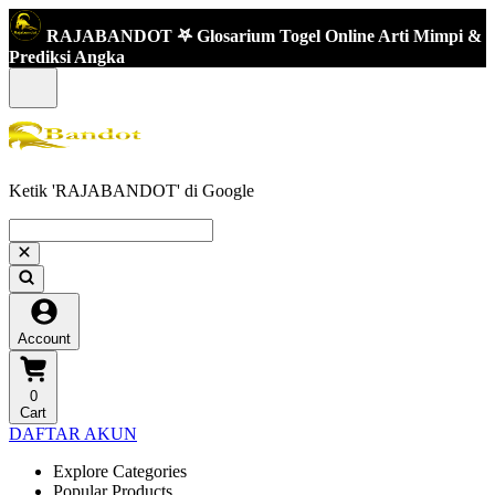
RAJABANDOT 𖤐 Glosarium Togel Online Arti Mimpi &
Prediksi Angka
Ketik 'RAJABANDOT' di Google
Account
0
Cart
DAFTAR AKUN
Explore Categories
Popular Products