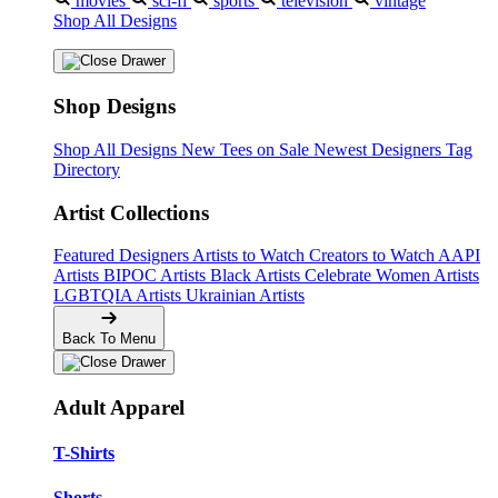
movies
sci-fi
sports
television
vintage
Shop All Designs
Shop Designs
Shop All Designs
New Tees on Sale
Newest Designers
Tag
Directory
Artist Collections
Featured Designers
Artists to Watch
Creators to Watch
AAPI
Artists
BIPOC Artists
Black Artists
Celebrate Women Artists
LGBTQIA Artists
Ukrainian Artists
Back To Menu
Adult Apparel
T-Shirts
Shorts