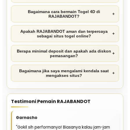
Bagaimana cara bermain Togel 4D di
+
RAJABANDOT?
Apakah RAJABANDOT aman dan terpercaya
+
sebagai situs togel online?
Berapa minimal deposit dan apakah ada diskon
+
pemasangan?
Bagaimana jika saya mengalami kendala saat
+
mengakses situs?
Testimoni Pemain RAJABANDOT
Garnacho
"Gokil sih performanya! Biasanya kalau jam-jam