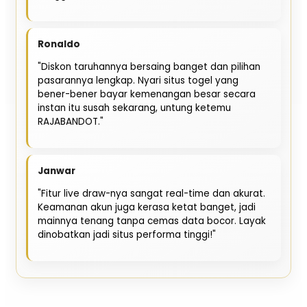
Ronaldo
"Diskon taruhannya bersaing banget dan pilihan
pasarannya lengkap. Nyari situs togel yang
bener-bener bayar kemenangan besar secara
instan itu susah sekarang, untung ketemu
RAJABANDOT."
Janwar
"Fitur live draw-nya sangat real-time dan akurat.
Keamanan akun juga kerasa ketat banget, jadi
mainnya tenang tanpa cemas data bocor. Layak
dinobatkan jadi situs performa tinggi!"