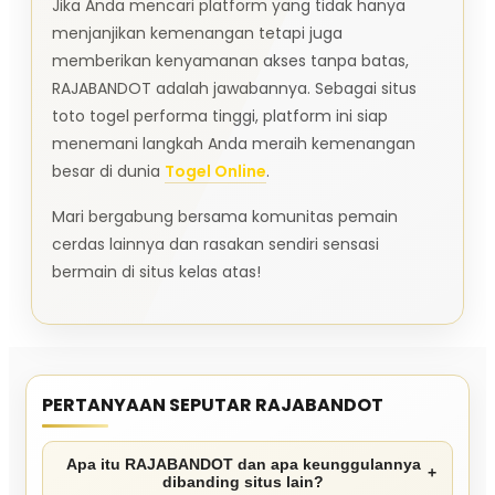
Jika Anda mencari platform yang tidak hanya
menjanjikan kemenangan tetapi juga
memberikan kenyamanan akses tanpa batas,
RAJABANDOT adalah jawabannya. Sebagai situs
toto togel performa tinggi, platform ini siap
menemani langkah Anda meraih kemenangan
besar di dunia
Togel Online
.
Mari bergabung bersama komunitas pemain
cerdas lainnya dan rasakan sendiri sensasi
bermain di situs kelas atas!
PERTANYAAN SEPUTAR RAJABANDOT
Apa itu RAJABANDOT dan apa keunggulannya
+
dibanding situs lain?